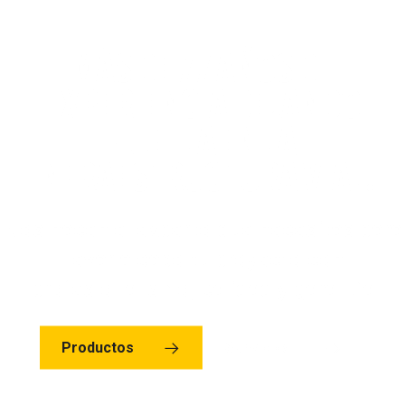
MÁS DE 77 AÑOS DE
EXPERIENCIA DEJANDO
HUELLA EN LA
INFRAESTRUCTURA VIAL.
Nos hacen el experto que necesitas para
llevar a cabo tu proyecto con
profesionalismo, calidad y garantía
Productos
Servicios