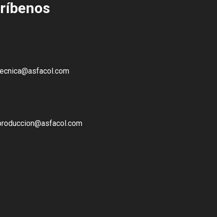
ríbenos
tecnica@asfacol.com
produccion@asfacol.com