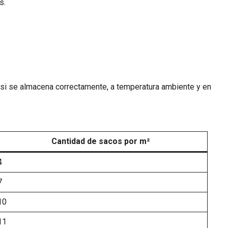
s.
si se almacena correctamente, a temperatura ambiente y en
Cantidad de sacos por m²
4
7
10
11