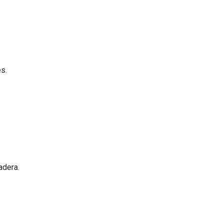
s.
adera.