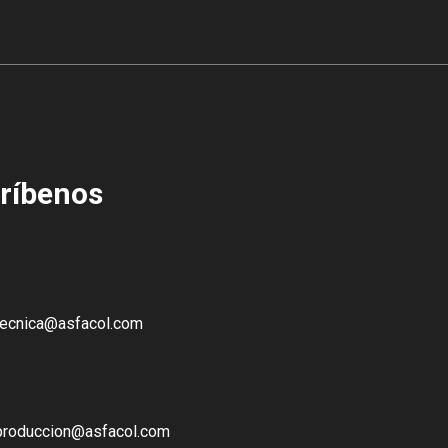
ríbenos
tecnica@asfacol.com
produccion@asfacol.com